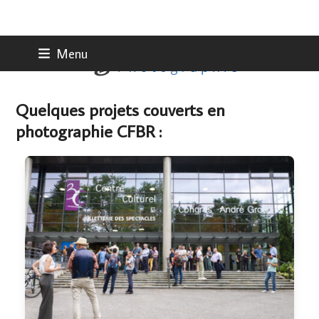
Skip
Menu
to
content
Quelques projets couverts en
photographie CFBR :