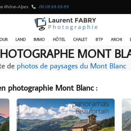
rgne Rhône-Alpes
06 08 68 89 89
OUR
LAND
IMMO
HÔTEL
CHALET
BTP
ARCHI
 PHOTOGRAPHE MONT BL
ite de
photos de paysages du Mont Blanc
en photographie Mont Blanc :