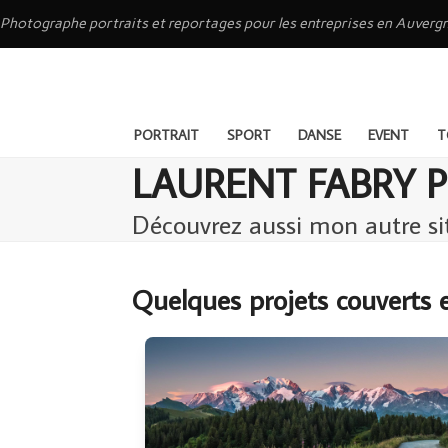
Skip
Photographe portraits et reportages pour les entreprises en Auve
to
content
PORTRAIT
SPORT
DANSE
EVENT
T
LAURENT FABRY
Découvrez aussi mon autre s
Quelques projets couverts 