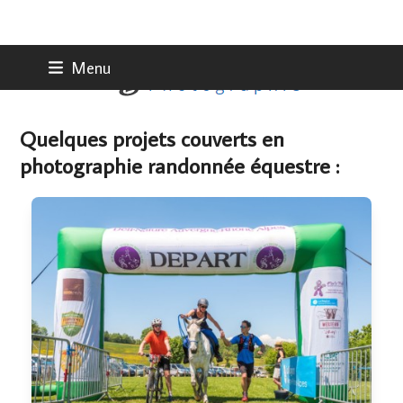
Skip
Menu
to
content
Quelques projets couverts en
photographie randonnée équestre :