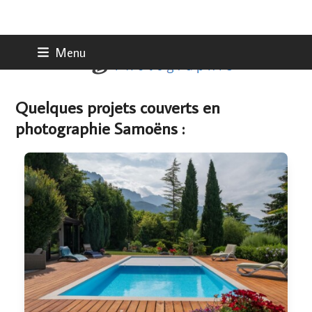
Skip
Menu
to
content
Quelques projets couverts en
photographie Samoëns :