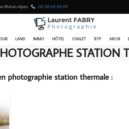
rgne Rhône-Alpes
06 08 68 89 89
OUR
LAND
IMMO
HÔTEL
CHALET
BTP
ARCHI
PHOTOGRAPHE STATION 
en photographie station thermale :