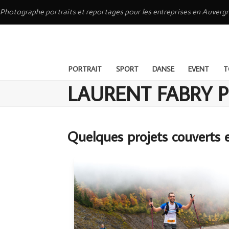
Skip
Photographe portraits et reportages pour les entreprises en Auve
to
content
PORTRAIT
SPORT
DANSE
EVENT
T
LAURENT FABRY 
Quelques projets couverts 