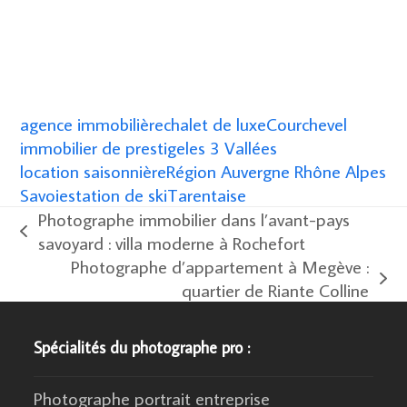
agence immobilière
chalet de luxe
Courchevel
immobilier de prestige
les 3 Vallées
location saisonnière
Région Auvergne Rhône Alpes
Savoie
station de ski
Tarentaise
Photographe immobilier dans l’avant-pays
previous
savoyard : villa moderne à Rochefort
post:
Photographe d’appartement à Megève :
next
quartier de Riante Colline
post:
Spécialités du photographe pro :
Photographe portrait entreprise