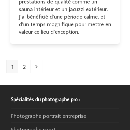
prestations de qualité comme un
sauna intérieur et un jacuzzi extérieur.
J’ai bénéficié d’une période calme, et
d’un temps magnifique pour mettre en
valeur ce lieu d’exception.
Page
Page
Suivant
1
2
Spécialités du photographe pro :
Photographe portrait entreprise
Photographe sport