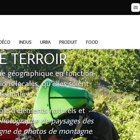
Em
DÉCO
INDUS
URBA
PRODUIT
FOOD
E TERROIR
one géographique en fonction
ons locales, qu’elles soient
isanales.
ble d’éléments naturels et
hotographe de paysages des
igne de photos de montagne
.