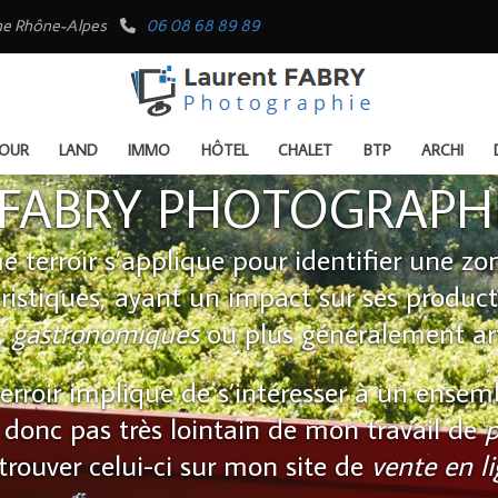
rgne Rhône-Alpes
06 08 68 89 89
OUR
LAND
IMMO
HÔTEL
CHALET
BTP
ARCHI
FABRY PHOTOGRAPH
me terroir s’applique pour identifier une z
ristiques, ayant un impact sur ses producti
,
gastronomiques
ou plus généralement art
rroir implique de s’intéresser à un ensem
donc pas très lointain de mon travail de
p
etrouver celui-ci sur mon site de
vente en l