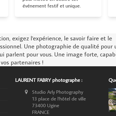
événement festif et unique.
n, exigez l'expérience, le savoir faire et le
ssionnel. Une photographie de qualité pour 
ui parlent pour vous. Une image forte, capab
 vos partenaires !
LAURENT FABRY photographe :
Que
Studio Arly Photography
13 place de l'hôtel de ville
73400 Ugine
FRANCE