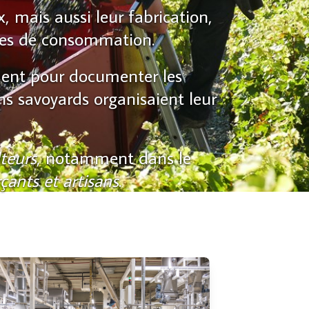
, mais aussi leur fabrication,
des de consommation.
ent pour documenter les
ns savoyards organisaient leur
lteurs
, notamment dans le
ants et artisans
.