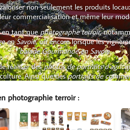
 valoriser non seulement les produits locaux
, leur commercialisation et même leur mo
ir en tant que
photographe terroir
, notamm
ge en Savoie
, ou encore lorsque les vignero
balade Gourmande en Savoie.
de réaliser des
photos de portraits d’agricu
iculture. Ainsi que des
portraits de commerç
n photographie terroir :