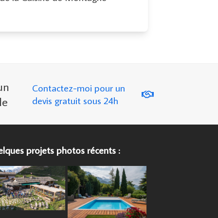
un
Contactez-moi pour un
le
devis gratuit sous 24h
lques projets photos récents :