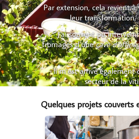
Par extension, cela revient à
leur transformation
J’ai souvent pu interven
fromages d’une
cave d’affina
Il m’est arrivé également 
secteur de la vit
Quelques projets couverts e