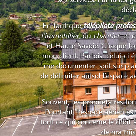
décl
En tant que
télépilote profe
l’immobilier
, du
chantier
, et 
et Haute Savoie. Chaque foi
mon client. Parfois, celui-ci 
me documenter, soit sur place
de délimiter au sol l’espace a
Souvent, les propriétaires fon
Pourtant, l’espace aérien es
tout ce qui concerne le droit
de ma miss