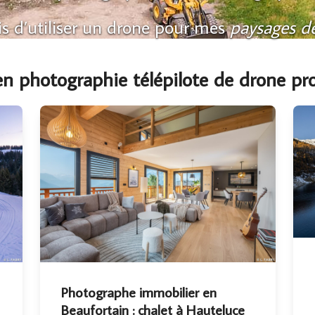
ois d’utiliser un drone pour mes
paysages d
n photographie télépilote de drone pro
Photographe immobilier en
Beaufortain : chalet à Hauteluce