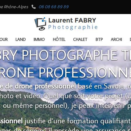
rgne Rhône-Alpes
06 08 68 89 89
OUR
LAND
IMMO
HÔTEL
CHALET
BTP
ARCHI
BRY PHOTOGRAPHE TÉ
RONE PROFESSIONN
te de drone professionnel
basé en Savoie, r
hoto et vidéo. Quel que soit votre projet (
u
, ou même personnel), je peux intervenir p
ssionnel
justifie d’une formation qualifiant
ages de sérieux, il possède une assurance s