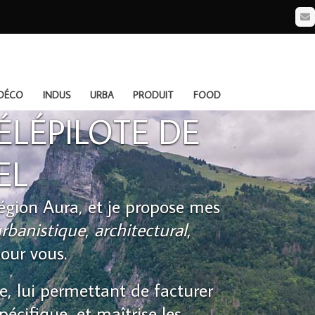
Em
DÉCO
INDUS
URBA
PRODUIT
FOOD
LÉPILOTE DE
EL
égion Aura, et je propose mes
rbanistique
,
architectural
,
our vous.
e, lui permettant de facturer
pécifique, et maîtrise les