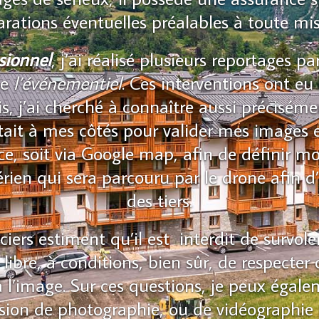
arations éventuelles préalables à toute mis
ssionnel
, j’ai réalisé plusieurs reportages 
de
l’événementiel
. Ces interventions ont eu
s, j’ai cherché à connaître aussi préciséme
était à mes côtés pour valider mes images e
, soit via Google map, afin de définir mon
érien qui sera parcouru par le drone afin d
des tiers.
ciers estiment qu’il est interdit de survole
t libre, à conditions, bien sûr, de respecte
 à l’image. Sur ces questions, je peux égal
ion de photographie, ou de vidéographie 