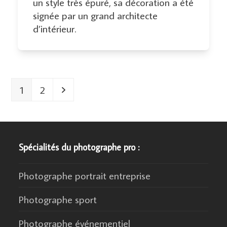
un style très épuré, sa décoration a été
signée par un grand architecte
d’intérieur.
Page
Page
Suivant
1
2
Spécialités du photographe pro :
Photographe portrait entreprise
Photographe sport
Photographe événementiel