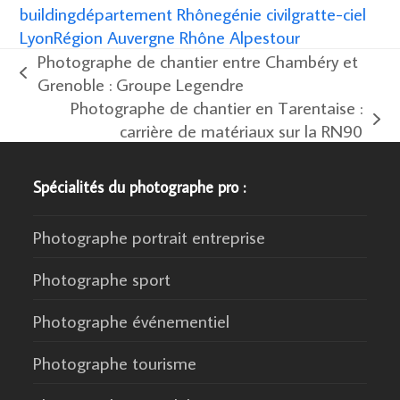
building
département Rhône
génie civil
gratte-ciel
Lyon
Région Auvergne Rhône Alpes
tour
Photographe de chantier entre Chambéry et
previous
Grenoble : Groupe Legendre
post:
Photographe de chantier en Tarentaise :
next
carrière de matériaux sur la RN90
post:
Spécialités du photographe pro :
Photographe portrait entreprise
Photographe sport
Photographe événementiel
Photographe tourisme